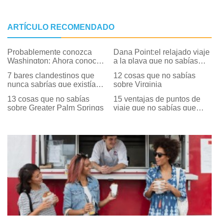
ARTÍCULO RECOMENDADO
Probablemente conozca
Dana Point:el relajado viaje
Washington; Ahora conoce
a la playa que no sabías
el verdadero DC
que necesitabas
7 bares clandestinos que
12 cosas que no sabías
nunca sabrías que existían
sobre Virginia
... hasta ahora
13 cosas que no sabías
15 ventajas de puntos de
sobre Greater Palm Springs
viaje que no sabías que
existían