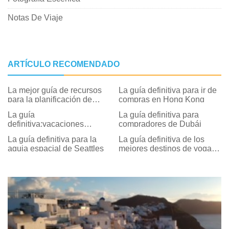
Notas De Viaje
ARTÍCULO RECOMENDADO
La mejor guía de recursos
La guía definitiva para ir de
para la planificación de
compras en Hong Kong
vacaciones
La guía
La guía definitiva para
definitiva:vacaciones
compradores de Dubái
multigeneracionales en
La guía definitiva para la
La guía definitiva de los
Anaheim
aguja espacial de Seattles
mejores destinos de yoga
de Grecia