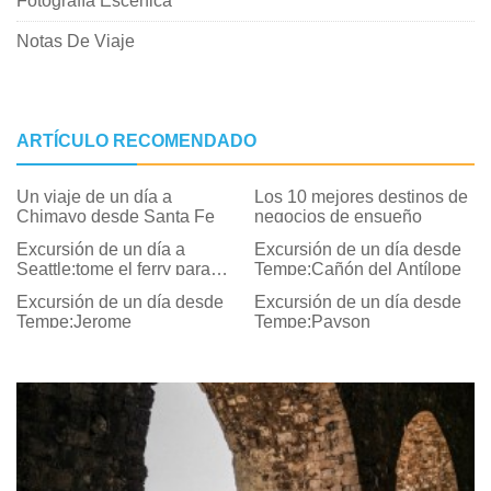
Fotografía Escénica
Notas De Viaje
ARTÍCULO RECOMENDADO
Un viaje de un día a
Los 10 mejores destinos de
Chimayo desde Santa Fe
negocios de ensueño
Excursión de un día a
Excursión de un día desde
Seattle:tome el ferry para
Tempe:Cañón del Antílope
sumergirse en la magia de
Excursión de un día desde
Excursión de un día desde
la isla de Vashon
Tempe:Jerome
Tempe:Payson