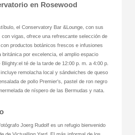
ervatorio en Rosewood
estíbulo, el Conservatory Bar &Lounge, con sus
 con vigas, ofrece una refrescante selección de
 con productos botánicos frescos e infusiones
 británica por excelencia, el amplio espacio
 Blighty:el té de la tarde de 12:00 p. m. a 4:00 p.
 incluye remolacha local y sándwiches de queso
nsalada de pollo Premier's, pastel de ron negro
 mermelada de níspero de las Bermudas y nata.
ro
 fotógrafo Joerg Rudolf es un refugio bienvenido
e de Victualling Yard. El más informal de los