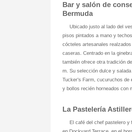
Bar y salón de cons
Bermuda
Ubicado justo al lado del v
pisos pintados a mano y techos
cócteles artesanales realzados
caseras. Centrado en la ginebra
también ofrece otra tradición de
m. Su selección dulce y salada
Tucker's Farm, cucuruchos de e
y bollos recién horneados con
La Pastelería Astille
El café del chef pastelero y
en Dockyard Terrace, en el bord