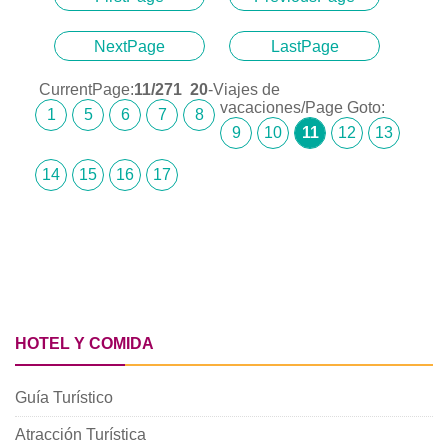
NextPage
LastPage
CurrentPage:
11
/271
20
-Viajes de
vacaciones/Page Goto:
1
5
6
7
8
9
10
11
12
13
14
15
16
17
HOTEL Y COMIDA
Guía Turístico
Atracción Turística