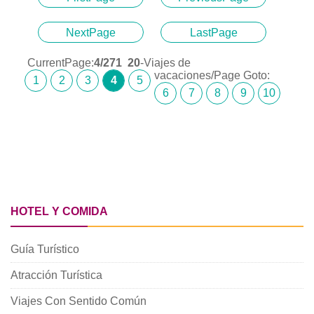
NextPage
LastPage
CurrentPage:
4
/271
20
-Viajes de
vacaciones/Page Goto:
1
2
3
4
5
6
7
8
9
10
HOTEL Y COMIDA
Guía Turístico
Atracción Turística
Viajes Con Sentido Común