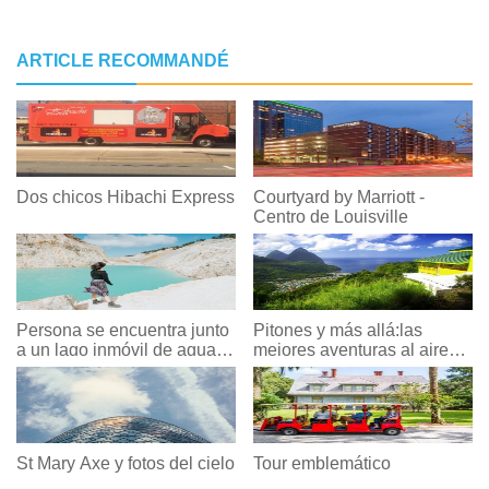
ARTICLE RECOMMANDÉ
Dos chicos Hibachi Express
Courtyard by Marriott -
Centro de Louisville
Persona se encuentra junto
Pitones y más allá:las
a un lago inmóvil de agua
mejores aventuras al aire
azul Foto
libre de Santa Lucía
St Mary Axe y fotos del cielo
Tour emblemático