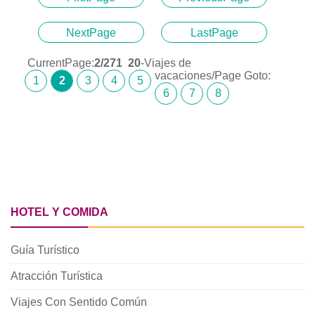
NextPage
LastPage
CurrentPage:
2
/271
20
-Viajes de
vacaciones/Page Goto:
1
2
3
4
5
6
7
8
HOTEL Y COMIDA
Guía Turístico
Atracción Turística
Viajes Con Sentido Común